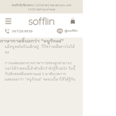
ส่งฟรีเมื่อช็อปครบ 1,500บาท | free delivery with
1,500 baht purchase
@sofflin
097.126.8939
ภาษากายที่บอกว่า “หนูรักแม่”
แม้หนูจะยังเป็นเด็กอยู่….ก็ใช่ว่าจะสื่อสารไม่ได้
นะ
การแสดงออกทางภาษากายของลูกสามารถ
บอกได้ว่าตอนนี้เจ้าตัวเล็กกำลังรู้สึกอะไร วันนี้
กัปตันซอฟลินจะชวนแม่ ๆ มาสังเกตการ
แสดงออกว่า “หนูรักแม่” ของเบบี๋มาให้ได้รู้กัน